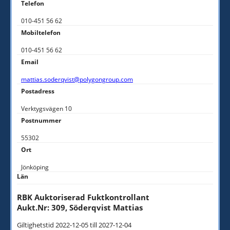
Telefon
010-451 56 62
Mobiltelefon
010-451 56 62
Email
mattias.soderqvist@polygongroup.com
Postadress
Verktygsvägen 10
Postnummer
55302
Ort
Jönköping
Län
RBK Auktoriserad Fuktkontrollant
Aukt.Nr: 309, Söderqvist Mattias
Giltighetstid 2022-12-05 till 2027-12-04