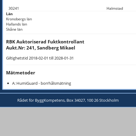
30241
Halmstad
Län
Kronobergs län
Hallands län
Skåne län
RBK Auktoriserad Fuktkontrollant
Aukt.Nr: 241, Sandberg Mikael
Giltighetstid 2018-02-01 till 2028-01-31
Mätmetoder
A: HumiGuard - borrhålsmätning
Rådet för ByggKompetens, Box 34027, 100 26 Stockholm