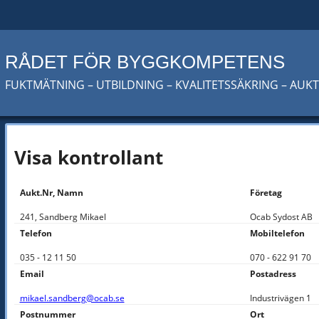
RÅDET FÖR BYGGKOMPETENS
FUKTMÄTNING – UTBILDNING – KVALITETSSÄKRING – AUK
Visa kontrollant
Aukt.Nr, Namn
Företag
241, Sandberg Mikael
Ocab Sydost AB
Telefon
Mobiltelefon
035 - 12 11 50
070 - 622 91 70
Email
Postadress
mikael.sandberg@ocab.se
Industrivägen 1
Postnummer
Ort