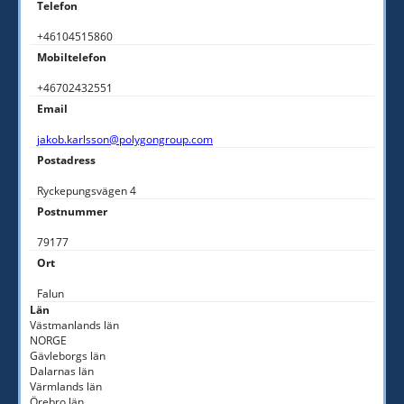
Telefon
+46104515860
Mobiltelefon
+46702432551
Email
jakob.karlsson@polygongroup.com
Postadress
Ryckepungsvägen 4
Postnummer
79177
Ort
Falun
Län
Västmanlands län
NORGE
Gävleborgs län
Dalarnas län
Värmlands län
Örebro län