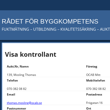
RÅDET FÖR BYGGKOMPETENS
FUKTMÄTNING – UTBILDNING – KVALITETSSÄKRING – AUK
Visa kontrollant
Aukt.Nr, Namn
Företag
139, Mosling Thomas
OCAB Mitt
Telefon
Mobiltelefon
070-382 08 82
070-382 08 82
Email
Postadress
thomas.mosling@ocab.se
Frögatan 16
Postnummer
Ort