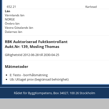
652 21
Karlstad
Län
Värmlands län
NORGE
Örebro län
Västra Götalands län
Dalarnas län
RBK Auktoriserad Fuktkontrollant
Aukt.Nr: 139, Mosling Thomas
Giltighetstid 2012-06-28 till 2030-04-25
Mätmetoder
E: Testo - borrhålsmätning
Ub: Uttaget prov (begränsad behörighet)
Rådet för ByggKompetens, Box 34027, 100 26 Stockholm